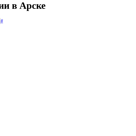
ии в Арске
#