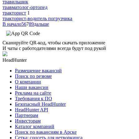
травильщик
травматолог-ортопед
тракторист
1
тракторист-водитель погрузчика
В начало
5
6
7
8
9
дальше
Сканируйте QR-код, чтобы скачать приложение
И чаты с работодателями всегда будут под рукой
HeadHunter
Размещение вакансий
Поиск по резюме
О компании
Наши вакансии
Реклама на сайте
Требования к ПО
Безопасный HeadHunter
HeadHunter API
Партнерам
Инвесторам
Каталог компаний
Поиск по вакансиям в Арске
Сетка: соцсеть для нетворкинга