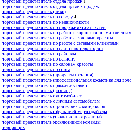
торговый представитель отдела продаж
1
торговый представитель отдела прямых продаж
1
торговый представитель (пиво)
торговый представитель по городу
4
торговый представитель по недвижимости
торговый представитель по продаже автозапчастей
торговый представитель по работе с корпоративными клиента
торговый представитель по работе с салонами красоты
торговый представитель по работе с сетевыми клиентами
торговый представитель по развитию территории
торговый представитель по районам
торговый представитель по региону
торговый представитель по салонам красоты
торговый представитель по сетям
торговый представитель (продукты питания)
торговый представитель (профессиональная косметика для воло
торговый представитель прямой доставки
торговый представитель (розница)
торговый представитель с автомобилем
торговый представитель с личным автомобилем
торговый представитель строительных материалов
торговый представитель с функцией мерчендайзера
торговый представитель (традиционная розница)
торговый представитель эксклюзивной команды
торцовщик