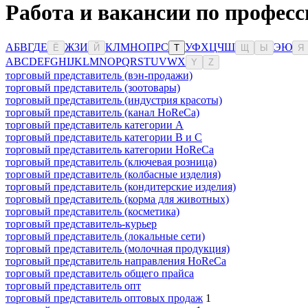
Работа и вакансии по професс
А
Б
В
Г
Д
Е
Ж
З
И
К
Л
М
Н
О
П
Р
С
У
Ф
Х
Ц
Ч
Ш
Э
Ю
Ё
Й
Т
Щ
Ы
Я
A
B
C
D
E
F
G
H
I
J
K
L
M
N
O
P
Q
R
S
T
U
V
W
X
Y
Z
торговый представитель (вэн-продажи)
торговый представитель (зоотовары)
торговый представитель (индустрия красоты)
торговый представитель (канал HoReCa)
торговый представитель категории A
торговый представитель категории B и C
торговый представитель категории HoReCa
торговый представитель (ключевая розница)
торговый представитель (колбасные изделия)
торговый представитель (кондитерские изделия)
торговый представитель (корма для животных)
торговый представитель (косметика)
торговый представитель-курьер
торговый представитель (локальные сети)
торговый представитель (молочная продукция)
торговый представитель направления HoReCa
торговый представитель общего прайса
торговый представитель опт
торговый представитель оптовых продаж
1