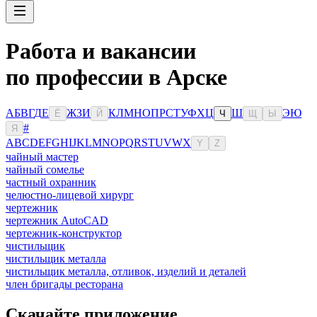
Работа и вакансии
по профессии в Арске
А
Б
В
Г
Д
Е
Ж
З
И
К
Л
М
Н
О
П
Р
С
Т
У
Ф
Х
Ц
Ш
Э
Ю
Ё
Й
Ч
Щ
Ы
#
Я
A
B
C
D
E
F
G
H
I
J
K
L
M
N
O
P
Q
R
S
T
U
V
W
X
Y
Z
чайный мастер
чайный сомелье
частный охранник
челюстно-лицевой хирург
чертежник
чертежник AutoCAD
чертежник-конструктор
чистильщик
чистильщик металла
чистильщик металла, отливок, изделий и деталей
член бригады ресторана
Скачайте приложение