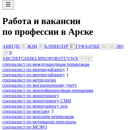
Работа и вакансии
по профессии в Арске
А
Б
В
Г
Д
Е
Ж
З
И
К
Л
М
Н
О
П
Р
Т
У
Ф
Х
Ц
Ч
Ш
Э
Ю
Ё
Й
С
Щ
Ы
#
Я
A
B
C
D
E
F
G
H
I
J
K
L
M
N
O
P
Q
R
S
T
U
V
W
X
Y
Z
специалист по международным перевозкам
специалист по мерчандайзингу
1
специалист по мерчендайзингу
1
специалист по метрологии
специалист по миграционному учету
специалист по микрофинансовым операциям
специалист по мониторингу
специалист по мониторингу СМИ
специалист по мониторингу цен
специалист по монтажу
3
специалист по морским перевозкам
специалист по мотивации персонала
специалист по МСФО