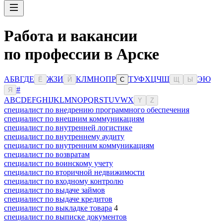
Работа и вакансии
по профессии в Арске
А
Б
В
Г
Д
Е
Ж
З
И
К
Л
М
Н
О
П
Р
Т
У
Ф
Х
Ц
Ч
Ш
Э
Ю
Ё
Й
С
Щ
Ы
#
Я
A
B
C
D
E
F
G
H
I
J
K
L
M
N
O
P
Q
R
S
T
U
V
W
X
Y
Z
специалист по внедрению программного обеспечения
специалист по внешним коммуникациям
специалист по внутренней логистике
специалист по внутреннему аудиту
специалист по внутренним коммуникациям
специалист по возвратам
специалист по воинскому учету
специалист по вторичной недвижимости
специалист по входному контролю
специалист по выдаче займов
специалист по выдаче кредитов
специалист по выкладке товара
4
специалист по выписке документов