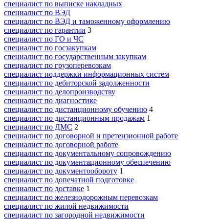
специалист по выписке накладных
специалист по ВЭД
специалист по ВЭД и таможенному оформлению
специалист по гарантии
3
специалист по ГО и ЧС
специалист по госзакупкам
специалист по государственным закупкам
специалист по грузоперевозкам
специалист поддержки информационных систем
специалист по дебиторской задолженности
специалист по делопроизводству
специалист по диагностике
специалист по дистанционному обучению
4
специалист по дистанционным продажам
1
специалист по ДМС
2
специалист по договорной и претензионной работе
специалист по договорной работе
специалист по документальному сопровождению
специалист по документационному обеспечению
специалист по документообороту
1
специалист по допечатной подготовке
специалист по доставке
1
специалист по железнодорожным перевозкам
специалист по жилой недвижимости
специалист по загородной недвижимости