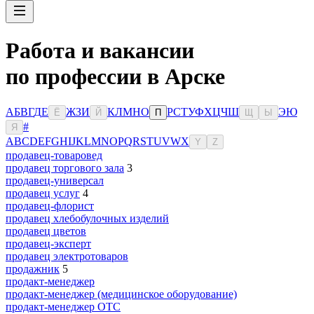
Работа и вакансии
по профессии в Арске
А
Б
В
Г
Д
Е
Ж
З
И
К
Л
М
Н
О
Р
С
Т
У
Ф
Х
Ц
Ч
Ш
Э
Ю
Ё
Й
П
Щ
Ы
#
Я
A
B
C
D
E
F
G
H
I
J
K
L
M
N
O
P
Q
R
S
T
U
V
W
X
Y
Z
продавец-товаровед
продавец торгового зала
3
продавец-универсал
продавец услуг
4
продавец-флорист
продавец хлебобулочных изделий
продавец цветов
продавец-эксперт
продавец электротоваров
продажник
5
продакт-менеджер
продакт-менеджер (медицинское оборудование)
продакт-менеджер ОТС