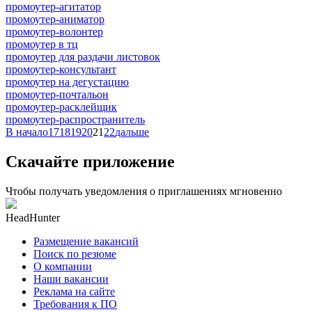
промоутер-агитатор
промоутер-аниматор
промоутер-волонтер
промоутер в тц
промоутер для раздачи листовок
промоутер-консультант
промоутер на дегустацию
промоутер-почтальон
промоутер-расклейщик
промоутер-распространитель
В начало
17
18
19
20
21
22
дальше
Скачайте приложение
Чтобы получать уведомления о приглашениях мгновенно
HeadHunter
Размещение вакансий
Поиск по резюме
О компании
Наши вакансии
Реклама на сайте
Требования к ПО