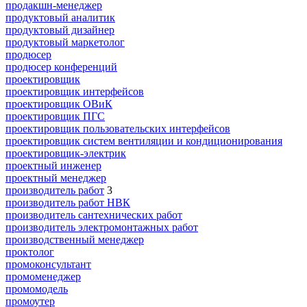
продакшн-менеджер
продуктовый аналитик
продуктовый дизайнер
продуктовый маркетолог
продюсер
продюсер конференций
проектировщик
проектировщик интерфейсов
проектировщик ОВиК
проектировщик ПГС
проектировщик пользовательских интерфейсов
проектировщик систем вентиляции и кондиционирования
проектировщик-электрик
проектный инженер
проектный менеджер
производитель работ
3
производитель работ НВК
производитель сантехнических работ
производитель электромонтажных работ
производственный менеджер
проктолог
промоконсультант
промоменеджер
промомодель
промоутер