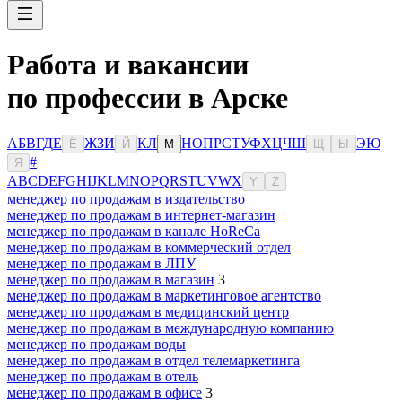
Работа и вакансии
по профессии в Арске
А
Б
В
Г
Д
Е
Ж
З
И
К
Л
Н
О
П
Р
С
Т
У
Ф
Х
Ц
Ч
Ш
Э
Ю
Ё
Й
М
Щ
Ы
#
Я
A
B
C
D
E
F
G
H
I
J
K
L
M
N
O
P
Q
R
S
T
U
V
W
X
Y
Z
менеджер по продажам в издательство
менеджер по продажам в интернет-магазин
менеджер по продажам в канале HoReCa
менеджер по продажам в коммерческий отдел
менеджер по продажам в ЛПУ
менеджер по продажам в магазин
3
менеджер по продажам в маркетинговое агентство
менеджер по продажам в медицинский центр
менеджер по продажам в международную компанию
менеджер по продажам воды
менеджер по продажам в отдел телемаркетинга
менеджер по продажам в отель
менеджер по продажам в офисе
3