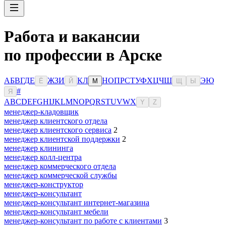
Работа и вакансии
по профессии в Арске
А
Б
В
Г
Д
Е
Ж
З
И
К
Л
Н
О
П
Р
С
Т
У
Ф
Х
Ц
Ч
Ш
Э
Ю
Ё
Й
М
Щ
Ы
#
Я
A
B
C
D
E
F
G
H
I
J
K
L
M
N
O
P
Q
R
S
T
U
V
W
X
Y
Z
менеджер-кладовщик
менеджер клиентского отдела
менеджер клиентского сервиса
2
менеджер клиентской поддержки
2
менеджер клининга
менеджер колл-центра
менеджер коммерческого отдела
менеджер коммерческой службы
менеджер-конструктор
менеджер-консультант
менеджер-консультант интернет-магазина
менеджер-консультант мебели
менеджер-консультант по работе с клиентами
3