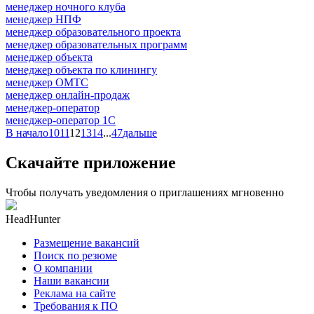
менеджер ночного клуба
менеджер НПФ
менеджер образовательного проекта
менеджер образовательных программ
менеджер объекта
менеджер объекта по клинингу
менеджер ОМТС
менеджер онлайн-продаж
менеджер-оператор
менеджер-оператор 1С
В начало
10
11
12
13
14
...
47
дальше
Скачайте приложение
Чтобы получать уведомления о приглашениях мгновенно
HeadHunter
Размещение вакансий
Поиск по резюме
О компании
Наши вакансии
Реклама на сайте
Требования к ПО