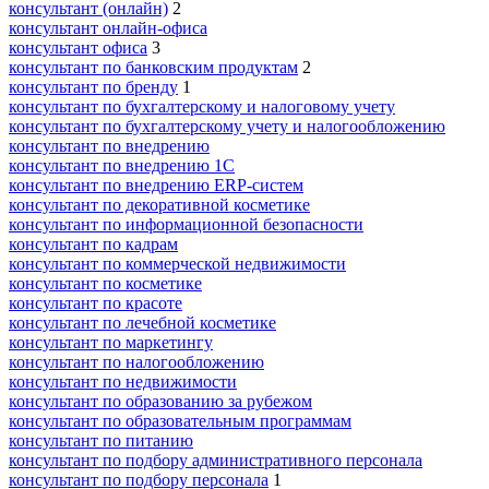
консультант (онлайн)
2
консультант онлайн-офиса
консультант офиса
3
консультант по банковским продуктам
2
консультант по бренду
1
консультант по бухгалтерскому и налоговому учету
консультант по бухгалтерскому учету и налогообложению
консультант по внедрению
консультант по внедрению 1С
консультант по внедрению ERP-систем
консультант по декоративной косметике
консультант по информационной безопасности
консультант по кадрам
консультант по коммерческой недвижимости
консультант по косметике
консультант по красоте
консультант по лечебной косметике
консультант по маркетингу
консультант по налогообложению
консультант по недвижимости
консультант по образованию за рубежом
консультант по образовательным программам
консультант по питанию
консультант по подбору административного персонала
консультант по подбору персонала
1