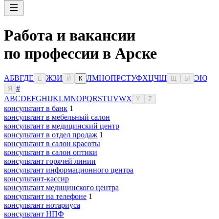
Работа и вакансии
по профессии в Арске
А
Б
В
Г
Д
Е
Ж
З
И
Л
М
Н
О
П
Р
С
Т
У
Ф
Х
Ц
Ч
Ш
Э
Ю
Ё
Й
К
Щ
Ы
#
Я
A
B
C
D
E
F
G
H
I
J
K
L
M
N
O
P
Q
R
S
T
U
V
W
X
Y
Z
консультант в банк
1
консультант в мебельный салон
консультант в медицинский центр
консультант в отдел продаж
1
консультант в салон красоты
консультант в салон оптики
консультант горячей линии
консультант информационного центра
консультант-кассир
консультант медицинского центра
консультант на телефоне
1
консультант нотариуса
консультант НПФ