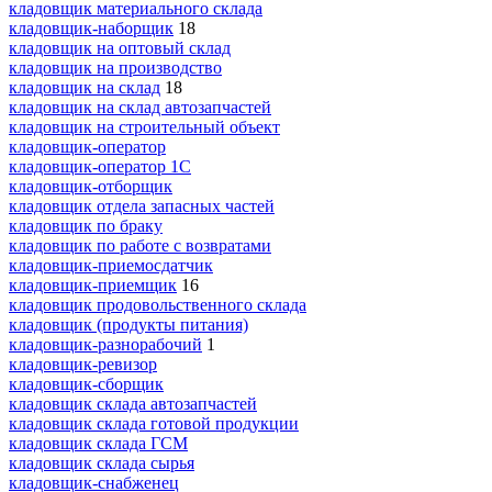
кладовщик материального склада
кладовщик-наборщик
18
кладовщик на оптовый склад
кладовщик на производство
кладовщик на склад
18
кладовщик на склад автозапчастей
кладовщик на строительный объект
кладовщик-оператор
кладовщик-оператор 1С
кладовщик-отборщик
кладовщик отдела запасных частей
кладовщик по браку
кладовщик по работе с возвратами
кладовщик-приемосдатчик
кладовщик-приемщик
16
кладовщик продовольственного склада
кладовщик (продукты питания)
кладовщик-разнорабочий
1
кладовщик-ревизор
кладовщик-сборщик
кладовщик склада автозапчастей
кладовщик склада готовой продукции
кладовщик склада ГСМ
кладовщик склада сырья
кладовщик-снабженец