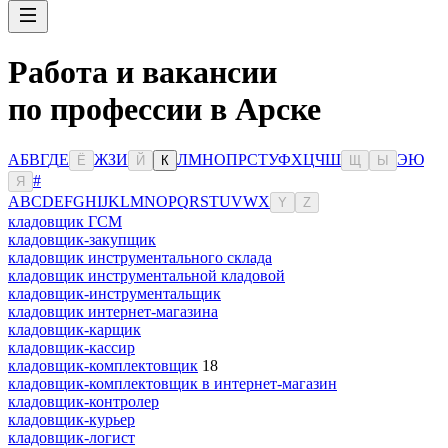
Работа и вакансии
по профессии в Арске
А
Б
В
Г
Д
Е
Ж
З
И
Л
М
Н
О
П
Р
С
Т
У
Ф
Х
Ц
Ч
Ш
Э
Ю
Ё
Й
К
Щ
Ы
#
Я
A
B
C
D
E
F
G
H
I
J
K
L
M
N
O
P
Q
R
S
T
U
V
W
X
Y
Z
кладовщик ГСМ
кладовщик-закупщик
кладовщик инструментального склада
кладовщик инструментальной кладовой
кладовщик-инструментальщик
кладовщик интернет-магазина
кладовщик-карщик
кладовщик-кассир
кладовщик-комплектовщик
18
кладовщик-комплектовщик в интернет-магазин
кладовщик-контролер
кладовщик-курьер
кладовщик-логист