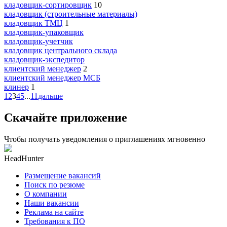
кладовщик-сортировщик
10
кладовщик (строительные материалы)
кладовщик ТМЦ
1
кладовщик-упаковщик
кладовщик-учетчик
кладовщик центрального склада
кладовщик-экспедитор
клиентский менеджер
2
клиентский менеджер МСБ
клинер
1
1
2
3
4
5
...
11
дальше
Скачайте приложение
Чтобы получать уведомления о приглашениях мгновенно
HeadHunter
Размещение вакансий
Поиск по резюме
О компании
Наши вакансии
Реклама на сайте
Требования к ПО