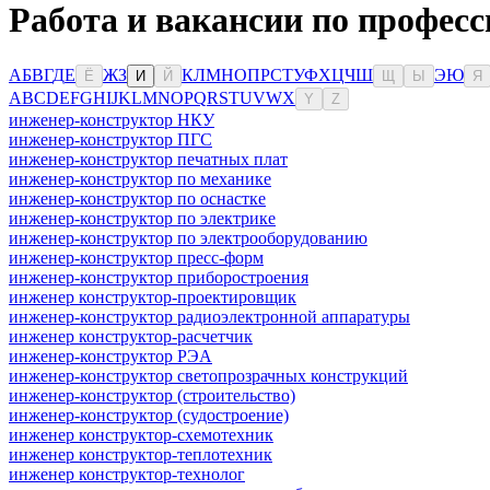
Работа и вакансии по професс
А
Б
В
Г
Д
Е
Ж
З
К
Л
М
Н
О
П
Р
С
Т
У
Ф
Х
Ц
Ч
Ш
Э
Ю
Ё
И
Й
Щ
Ы
Я
A
B
C
D
E
F
G
H
I
J
K
L
M
N
O
P
Q
R
S
T
U
V
W
X
Y
Z
инженер-конструктор НКУ
инженер-конструктор ПГС
инженер-конструктор печатных плат
инженер-конструктор по механике
инженер-конструктор по оснастке
инженер-конструктор по электрике
инженер-конструктор по электрооборудованию
инженер-конструктор пресс-форм
инженер-конструктор приборостроения
инженер конструктор-проектировщик
инженер-конструктор радиоэлектронной аппаратуры
инженер конструктор-расчетчик
инженер-конструктор РЭА
инженер-конструктор светопрозрачных конструкций
инженер-конструктор (строительство)
инженер-конструктор (судостроение)
инженер конструктор-схемотехник
инженер конструктор-теплотехник
инженер конструктор-технолог