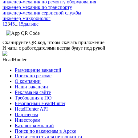
инженер-механик по ремонту оборудования
инженер-механик по транспорту
инженер-механик сервисной службы
инженер-микробиолог
1
1
2
3
4
5
...
15
дальше
Сканируйте QR-код, чтобы скачать приложение
И чаты с работодателями всегда будут под рукой
HeadHunter
Размещение вакансий
Поиск по резюме
О компании
Наши вакансии
Реклама на сайте
Требования к ПО
Безопасный HeadHunter
HeadHunter API
Партнерам
Инвесторам
Каталог компаний
Поиск по вакансиям в Арске
Сетка: соцсеть для нетворкинга