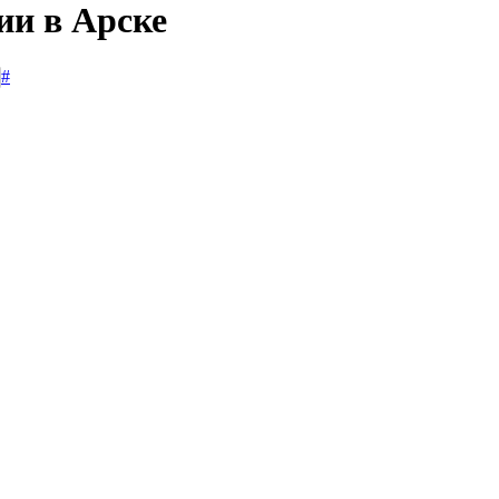
ии в Арске
#