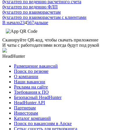
бухгалтер по ведению расчетного счета
бухгалтер по ведению ФЛП
бухгалтер по взаиморасчетам
бухгалтер по взаиморасчетам с клиентами
В начало
2
3
4
5
6
7
дальше
Сканируйте QR-код, чтобы скачать приложение
И чаты с работодателями всегда будут под рукой
HeadHunter
Размещение вакансий
Поиск по резюме
О компании
Наши вакансии
Реклама на сайте
Требования к ПО
Безопасный HeadHunter
HeadHunter API
Партнерам
Инвесторам
Каталог компаний
Поиск по вакансиям в Арске
Сетка: соцсеть для нетворкинга