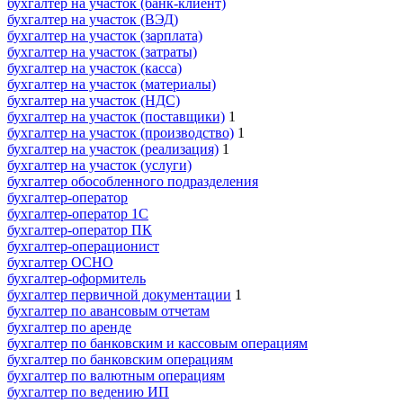
бухгалтер на участок (банк-клиент)
бухгалтер на участок (ВЭД)
бухгалтер на участок (зарплата)
бухгалтер на участок (затраты)
бухгалтер на участок (касса)
бухгалтер на участок (материалы)
бухгалтер на участок (НДС)
бухгалтер на участок (поставщики)
1
бухгалтер на участок (производство)
1
бухгалтер на участок (реализация)
1
бухгалтер на участок (услуги)
бухгалтер обособленного подразделения
бухгалтер-оператор
бухгалтер-оператор 1С
бухгалтер-оператор ПК
бухгалтер-операционист
бухгалтер ОСНО
бухгалтер-оформитель
бухгалтер первичной документации
1
бухгалтер по авансовым отчетам
бухгалтер по аренде
бухгалтер по банковским и кассовым операциям
бухгалтер по банковским операциям
бухгалтер по валютным операциям
бухгалтер по ведению ИП