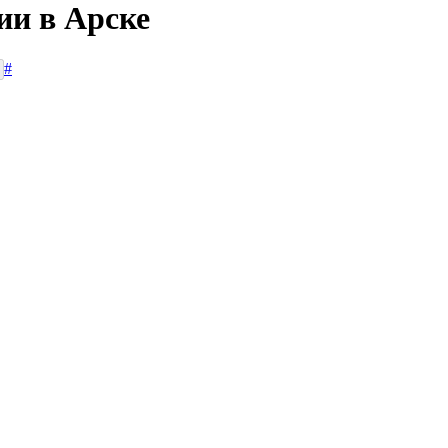
ии в Арске
#