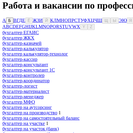
Работа и вакансии по професс
А
В
Г
Д
Е
Ж
З
И
К
Л
М
Н
О
П
Р
С
Т
У
Ф
Х
Ц
Ч
Ш
Э
Ю
Б
Ё
Й
Щ
Ы
Я
A
B
C
D
E
F
G
H
I
J
K
L
M
N
O
P
Q
R
S
T
U
V
W
X
Y
Z
бухгалтер ЕГАИС
бухгалтер ЖКХ
бухгалтер-казначей
бухгалтер-калькулятор
бухгалтер калькулятор-технолог
бухгалтер-кассир
бухгалтер-консультант
бухгалтер-консультант 1С
бухгалтер-контролер
бухгалтер-координатор
бухгалтер-логист
бухгалтер-материалист
бухгалтер-менеджер
бухгалтер МФО
бухгалтер на аутсорсинг
бухгалтер на производство
1
бухгалтер на самостоятельный баланс
бухгалтер на участке
1
бухгалтер на участок (банк)