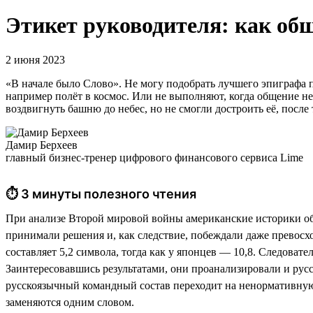
Этикет руководителя: как об
2 июня 2023
«В начале было Слово». Не могу подобрать лучшего эпиграфа
например полёт в космос. Или не выполняют, когда общение н
воздвигнуть башню до небес, но не смогли достроить её, после 
Дамир Берхеев
главный бизнес-тренер цифрового финансового сервиса Lime
⏱ 3 минуты полезного чтения
При анализе Второй мировой войны американские историки обн
принимали решения и, как следствие, побеждали даже превосх
составляет 5,2 символа, тогда как у японцев — 10,8. Следоват
Заинтересовавшись результатами, они проанализировали и русск
русскоязычный командный состав переходит на ненормативную ле
заменяются одним словом.