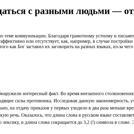
щаться с разными людьми — от
 по теме коммуникации. Благодаря грамотному устному и пись
еэффективно или отсутствует, как, например, в случае постройк
того как Бог заставил их заговорить на разных языках, из-за чег
аружили интересный факт. Во время внезапного столкновения с
одящие силы противника. Исследовав данную закономерность, уч
ельно, на отдачу приказов у первых уходило в два раза меньше в
ую речь. Оказалось, что длина слова в русском языке составляет
ксику, и длина слова сокращается до 3,2 (!) символа в слове. Э