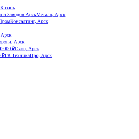
 Казань
ппа Заводов АрскМеталл, Арск
ПромКонсалтинг, Арск
, Арск
ороги, Арск
0 000
₽
Ozon, Арск
0
₽
ГК ТехникаПро, Арск