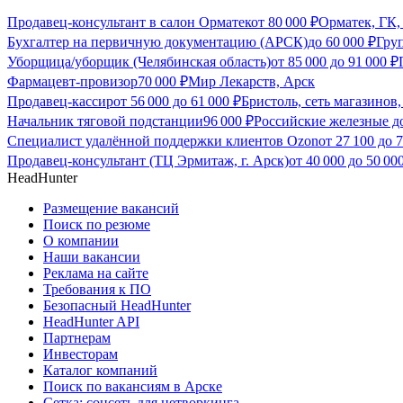
Продавец-консультант в салон Орматек
от
80 000
₽
Орматек, ГК,
Бухгалтер на первичную документацию (АРСК)
до
60 000
₽
Гру
Уборщица/уборщик (Челябинская область)
от
85 000
до
91 000
₽
Фармацевт-провизор
70 000
₽
Мир Лекарств, Арск
Продавец-кассир
от
56 000
до
61 000
₽
Бристоль, сеть магазинов
Начальник тяговой подстанции
96 000
₽
Российские железные д
Специалист удалённой поддержки клиентов Ozon
от
27 100
до
7
Продавец-консультант (ТЦ Эрмитаж, г. Арск)
от
40 000
до
50 00
HeadHunter
Размещение вакансий
Поиск по резюме
О компании
Наши вакансии
Реклама на сайте
Требования к ПО
Безопасный HeadHunter
HeadHunter API
Партнерам
Инвесторам
Каталог компаний
Поиск по вакансиям в Арске
Сетка: соцсеть для нетворкинга