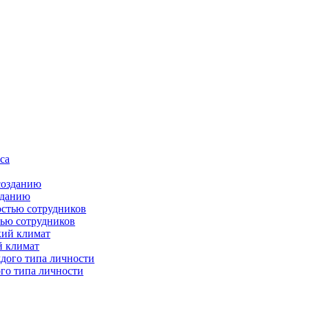
зданию
тью сотрудников
й климат
го типа личности