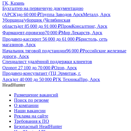
ГК, Казань
Бухгалтер на первичную документацию
(АРСК)
до
60 000
₽
Группа Заводов АрскМеталл, Арск
Уборщица/уборщик (Челябинская
область)
от
85 000
до
91 000
₽
ПромКонсалтинг, Арск
Фармацевт-провизор
70 000
₽
Мир Лекарств, Арск
Продавец-кассир
от
56 000
до
61 000
₽
Бристоль, сеть
магазинов, Арск
Начальник тяговой подстанции
96 000
₽
Российские железные
дороги, Арск
Специалист удалённой поддержки клиентов
Ozon
от
27 100
до
70 000
₽
Ozon, Арск
Продавец-консультант (ТЦ Эрмитаж, г.
Арск)
от
40 000
до
50 000
₽
ГК ТехникаПро, Арск
HeadHunter
Размещение вакансий
Поиск по резюме
О компании
Наши вакансии
Реклама на сайте
Требования к ПО
Безопасный HeadHunter