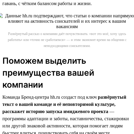
гавань, с чётким балансом работы и жизни.
Развёрнутый рассказ о компании даёт почувствовать: «вот это моё, хочу здесь
работать» или «точно не сработаемся» — и этим экономит время на общении с
неподходящими соискателями.
Поможем выделить
преимущества вашей
компании
Команда Бренд-центра hh.ru создаст под ключ
развёрнутый
текст о вашей команде и её неповторимой культуре,
расскажет историю запуска имиджевого проекта
—
программы адаптации и заботы, наставничества, стажировки
или другой знаковой активности, которая помогает людям
быстрее влиться, почувствовать себя на своём месте