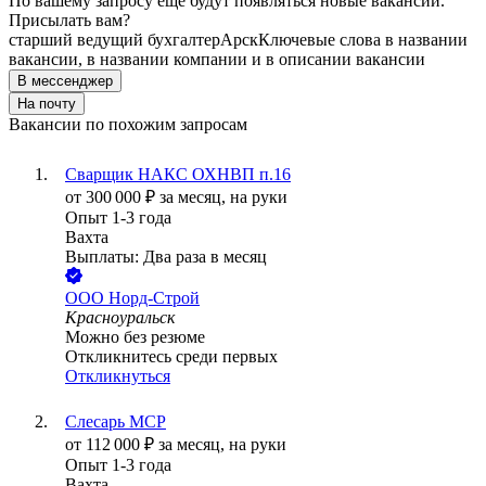
По вашему запросу ещё будут появляться новые вакансии.
Присылать вам?
старший ведущий бухгалтер
Арск
Ключевые слова в названии
вакансии, в названии компании и в описании вакансии
В мессенджер
На почту
Вакансии по похожим запросам
Сварщик НАКС ОХНВП п.16
от
300 000
₽
за месяц,
на руки
Опыт 1-3 года
Вахта
Выплаты: Два раза в месяц
ООО
Норд-Строй
Красноуральск
Можно без резюме
Откликнитесь среди первых
Откликнуться
Слесарь МСР
от
112 000
₽
за месяц,
на руки
Опыт 1-3 года
Вахта