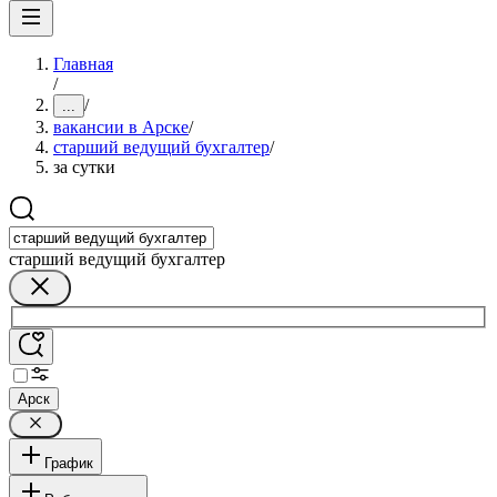
Главная
/
/
...
вакансии в Арске
/
старший ведущий бухгалтер
/
за сутки
старший ведущий бухгалтер
Арск
График