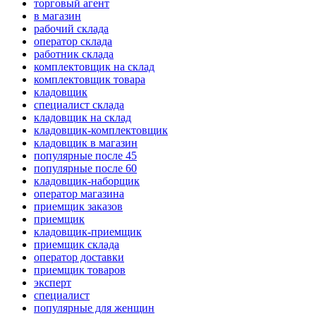
торговый агент
в магазин
рабочий склада
оператор склада
работник склада
комплектовщик на склад
комплектовщик товара
кладовщик
специалист склада
кладовщик на склад
кладовщик-комплектовщик
кладовщик в магазин
популярные после 45
популярные после 60
кладовщик-наборщик
оператор магазина
приемщик заказов
приемщик
кладовщик-приемщик
приемщик склада
оператор доставки
приемщик товаров
эксперт
специалист
популярные для женщин