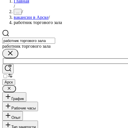
Главная
/
/
...
вакансии в Арске
/
работник торгового зала
работник торгового зала
Арск
График
Рабочие часы
Опыт
Тип занятости