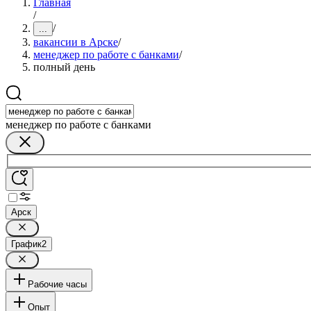
Главная
/
/
...
вакансии в Арске
/
менеджер по работе с банками
/
полный день
менеджер по работе с банками
Арск
График
2
Рабочие часы
Опыт