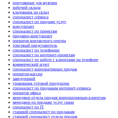
популярные для мужчин
рабочий склада
кладовщик на склад
специалист сервиса
специалист по продаже услуг
консультант
специалист по проектам
продавец-консультант
оператор контактного центра
торговый представитель
специалист по телефонии
специалист по интернет-проектам
специалист по работе с клиентами на телефоне
коммерческий агент
специалист корпоративных продаж
оператор-кассир
заведующий
упаковщик готовой продукции
специалист по продажам интернет-сервиса
оператор офиса
менеджер отдела продаж корпоративным клиентам
менеджер по продаже услуг связи
специалист по IT
старший специалист по продажам
старший специалист отдела продаж