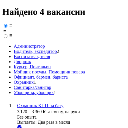
Найдено 4 вакансии
Администратор
Водитель, экспедитор
2
Воспитатель, няня
Дворник
Курьер, Почтальон
Мойщик посуды, Помощник повара
Официант, бармен, бариста
Охранник
1
Санитарка/санитар
Уборщица, уборщик
1
Охранник КПП на базу
3 120
–
3 360
₽
за смену,
на руки
Без опыта
Выплаты: Два раза в месяц