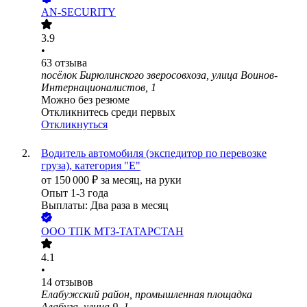
AN-SECURITY
3.9
•
63
отзыва
посёлок Бирюлинского зверосовхоза, улица Воинов-
Интернационалистов, 1
Можно без резюме
Откликнитесь среди первых
Откликнуться
Водитель автомобиля (экспедитор по перевозке
груза), категория "Е"
от
150 000
₽
за месяц,
на руки
Опыт 1-3 года
Выплаты: Два раза в месяц
ООО
ТПК МТЗ-ТАТАРСТАН
4.1
•
14
отзывов
Елабужский район, промышленная площадка
Алабуга, улица 9, 1