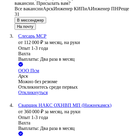
вакансии. Присылать вам?
Все вакансии
Арск
Инженер КИПиА
Инженер ПНР
еще
31
В мессенджер
На почту
Слесарь МСР
от
112 000
₽
за месяц,
на руки
Опыт 1-3 года
Вахта
Выплаты: Два раза в месяц
ООО
Псм
Арск
Можно без резюме
Откликнитесь среди первых
Откликнуться
Сварщик НАКС ОХНВП МП (Нижнекамск)
от
360 000
₽
за месяц,
на руки
Опыт 1-3 года
Вахта
Выплаты: Два раза в месяц