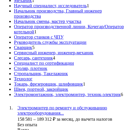
Механик
1
Научный специалист, исследователь
1
Начальник производства, Главный инженер
производства
Начальник смены, мастер участка
Оператор производственной линии, Кочегар/Оператор
котельной
1
Оператор станков с ЧПУ
Руководитель службы эксплуатации
Сварщик
5
Сервисный инженер, инженер-механик
Слесарь, сантехник
4
Специалист по сертификации
Столяр, плотник
Стропальщик, Такелажник
Технолог
Токарь, фрезеровщик, шлифовщик
1
Швея, портной, закройщик
Электромонтажник, электромонтер, техник-электрик
6
Электромонтер по ремонту и обслуживанию
электрооборудования...
158 581
–
189 312
₽
за месяц,
до вычета налогов
Без опыта
Вахта