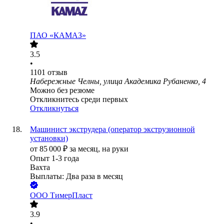
ПАО «КАМАЗ»
3.5
•
1101
отзыв
Набережные Челны, улица Академика Рубаненко, 4
Можно без резюме
Откликнитесь среди первых
Откликнуться
Машинист экструдера (оператор экструзионной
установки)
от
85 000
₽
за месяц,
на руки
Опыт 1-3 года
Вахта
Выплаты: Два раза в месяц
ООО
ТимерПласт
3.9
•