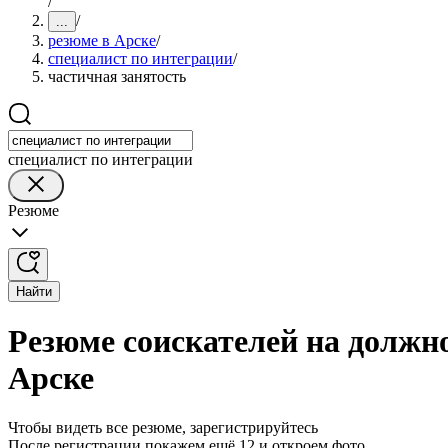
/
/
...
резюме в Арске
/
специалист по интеграции
/
частичная занятость
специалист по интеграции
Резюме
Найти
Резюме соискателей на должно
Арске
Чтобы видеть все резюме, зарегистрируйтесь
После регистрации покажем ещё 12 и откроем фото