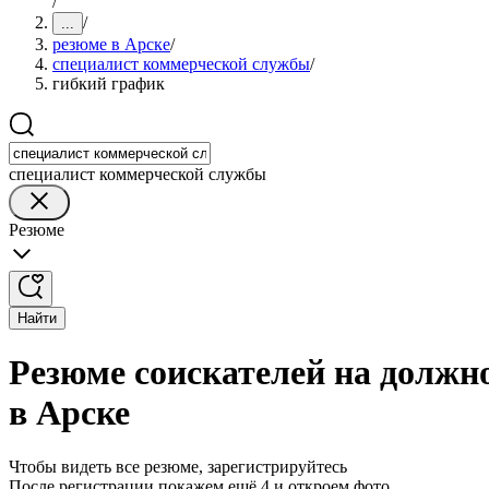
/
/
...
резюме в Арске
/
специалист коммерческой службы
/
гибкий график
специалист коммерческой службы
Резюме
Найти
Резюме соискателей на должн
в Арске
Чтобы видеть все резюме, зарегистрируйтесь
После регистрации покажем ещё 4 и откроем фото