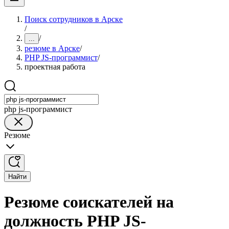
Поиск сотрудников в Арске
/
/
...
резюме в Арске
/
PHP JS-программист
/
проектная работа
php js-программист
Резюме
Найти
Резюме соискателей на
должность PHP JS-