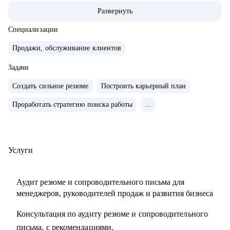
• Опыт руководства больших команд 100+ человек.
Развернуть
• Выстраивание направлений с нуля, регламенты, KPI,
мотивация.
Специализации
• Аудит и изменение действующих коммерческих
Продажи, обслуживание клиентов
процессов.
• Спикер-эксперт в Phoenix Education — бюро
Задачи
образовательных проектов.
Создать сильное резюме
Построить карьерный план
• Психологическое дополнительное образование.
Проработать стратегию поиска работы
...
С чем помогу:
• Создать резюме, привлекающее внимание и
сопроводительное письмо.
Услуги
• Как попасть в ТОП-компанию.
• Подготовиться к интервью.
Аудит резюме и сопроводительного письма для
• Определиться с карьерной целью.
менеджеров, руководителей продаж и развития бизнеса
• Разработать индивидуальный план развития с любого
Консультация по аудиту резюме и сопроводительного
уровня до руководителя подразделения.
письма, с рекомендациями.
• Разработать план работы по управлению и мотивацией