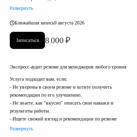
команды.
Развернуть
• Подготовиться к ревью или сложному разговору с
сотрудником/руководителем.
Ближайшая запись
9 августа 2026
8 000
₽
Кому могу помочь:
Записаться
• Специалистам всех уровней в области, операций,
категорийного менеджмента, Bizdev-менеджеров, продаж.
• Новичкам, кто только начинает свой путь и хочет
Экспресс-аудит резюме для менеджеров любого уровня
определиться с дальнейшими шагами.
• Тем, кто только стал руководителем: как работать с
Услуга подходит вам, если:
командой, выстраивать эффективные процессы,
- Не уверены в своем резюме и хотите получить
мотивировать, как работать с заказчиками и
рекомендации по его улучшению.
руководителями.
- Не знаете, как "вкусно" описать свои навыки и
• Опытным руководителям, кто испытывает сложности в
результаты работы.
работе с командой или не понимает как дальше расти.
- Ищете свежий взгляд и рекомендации по резюме
Развернуть