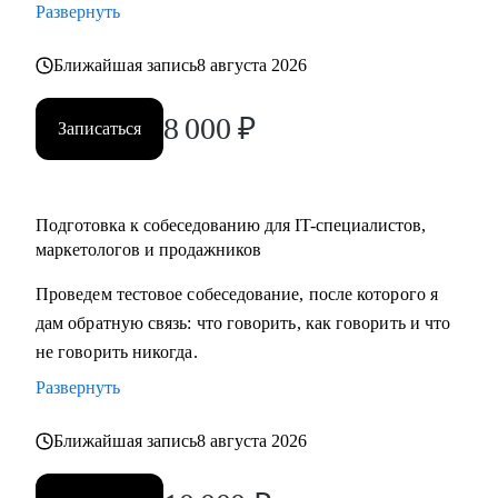
Развернуть
карьеры, если текущая уже не драйвит
• Как перейти в направление project менеджмента, строить
Ближайшая запись
8 августа 2026
свой карьерный трек
8 000
₽
Записаться
Кому могу помочь:
• Специалистам в сфере маркетинга, IT, продаж
Подготовка к собеседованию для IT-специалистов,
маркетологов и продажников
Проведем тестовое собеседование, после которого я
дам обратную связь: что говорить, как говорить и что
не говорить никогда.
Развернуть
Ближайшая запись
8 августа 2026