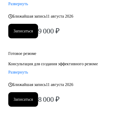
Развернуть
• Учу говорить про деньги, рост и ценность — уверенно и
по делу
Ближайшая запись
11 августа 2026
Работаю индивидуально, с опорой на ваш опыт, ценности
и цели. Через психологическую диагностику, карьерный
9 000
₽
Записаться
коучинг и HR-практики. В удобном темпе, с реальными
результатами
Кому могу помочь:
Готовое резюме
• Кто ищет себя или хочет сменить профессию
Консультация для создания эффективного резюме
• Кто устал от «просто работы» и хочет дело по душе
Развернуть
• Кто хочет расти, зарабатывать больше и не выгорать
• Родителям, которые хотят помочь подросткам с выбором
Ближайшая запись
11 августа 2026
пути
Основные специализации, с которыми работаю:
8 000
₽
Записаться
• Продажи/торговля
• Медицина/фармацевтика
• Наука/образование