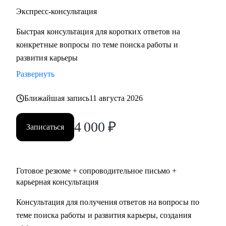
• Строительство, недвижимость
Экспресс-консультация
• Средний и высший менеджмент
Быстрая консультация для коротких ответов на
• Туризм, гостиницы, рестораны
конкретные вопросы по теме поиска работы и
• Искусство, развлечения, массмедиа
развития карьеры
• Спортивные клубы, фитнес, салоны красоты
• Административный персонал
Развернуть
Ближайшая запись
11 августа 2026
Карьера — не марафон, а экосистема. Я помогу вам
выстроить её устойчиво, грамотно и с опорой на себя.
4 000
₽
Запишитесь на консультацию — и начните путь к той
Записаться
жизни, которую вы хотите проживать.
Готовое резюме + сопроводительное письмо +
карьерная консультация
Консультация для получения ответов на вопросы по
теме поиска работы и развития карьеры, создания