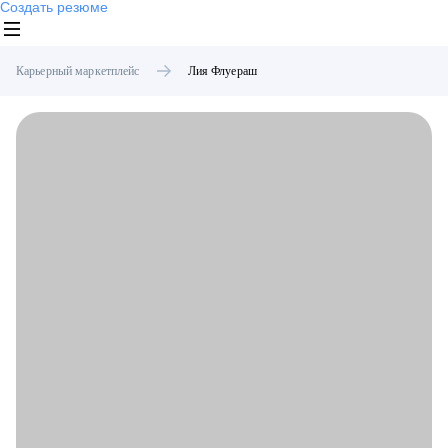
Создать резюме
Карьерный маркетплейс
Лия
Флуераш