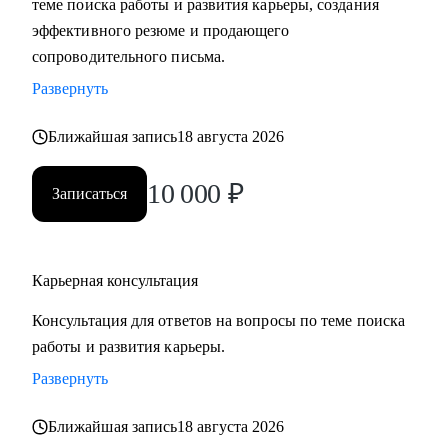
теме поиска работы и развития карьеры, создания
сложные вопросы.
эффективного резюме и продающего
• Анализировать воронку поиска на каждом этапе,
сопроводительного письма.
использовать разные каналы поиска.
Развернуть
Кому могу помочь:
Ближайшая запись
18 августа 2026
Буду полезна специалистам, экспертам, топ-менеджерам
среднего звена
10 000
₽
Записаться
при смене деятельности, перерыве в карьере, в том числе
продолжительный, поиске первой работы в таких сферах
как:
Карьерная консультация
• Административный персонал
• Управление персоналом
Консультация для ответов на вопросы по теме поиска
• Страхование
работы и развития карьеры.
• Продажи / Услуги
Развернуть
• Информационные технологии
Ближайшая запись
18 августа 2026
Мой подход в работе – не делаю за вас, делаю вместе с