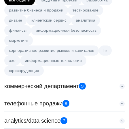
все отделы
продукты и проекты
разработка
развитие бизнеса и продажи
тестирование
дизайн
клиентский сервис
аналитика
финансы
информационная безопасность
маркетинг
корпоративное развитие рынков и капиталов
hr
axo
информационные технологии
юриспруденция
коммерческий департамент
9
Key Account Manager (EdTech)
телефонные продажи
8
HeadHunter::Коммерческий департамент
вчера
Специалист телемаркетинга
analytics/data science
150000 ₽
7
HeadHunter::Телефонные продажи
Нижний Новгород