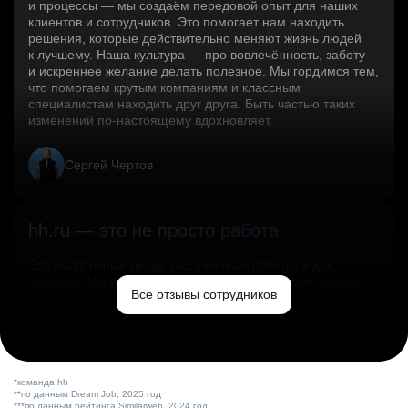
и процессы — мы создаём передовой опыт для наших
клиентов и сотрудников. Это помогает нам находить
решения, которые действительно меняют жизнь людей
к лучшему. Наша культура — про вовлечённость, заботу
и искреннее желание делать полезное. Мы гордимся тем,
что помогаем крутым компаниям и классным
специалистам находить друг друга. Быть частью таких
изменений по‑настоящему вдохновляет.
Сергей Чертов
hh.ru — это не просто работа
Это эмпатичные люди, заслуженные победы и дух
свободы. Мы помогаем миру и создаём лучший сервис
Все отзывы сотрудников
по поиску работы в стране.
Ольга Емельянова
*команда hh
**по данным Dream Job, 2025 год
***по данным рейтинга Similarweb, 2024 год