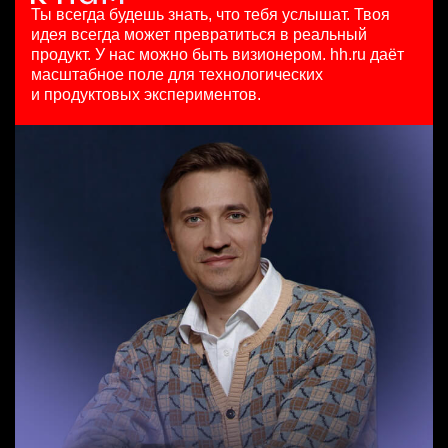
HeadHunter::Коммерческий департамент
29 июл. 2026
Ярославль
Ты всегда будешь знать, что тебя услышат.
Твоя
3 авг. 2026
з/п не указана
идея всегда может превратиться в реальный
Бренд-менеджер b2c
з/п не указана
Москва
продукт.
У нас можно быть визионером. hh.ru даёт
Менеджер по продажам в сегменте среднего и крупного
HeadHunter::Департамент маркетинга
Москва
масштабное поле для технологических
бизнеса
5 авг. 2026
и продуктовых экспериментов.
HeadHunter::Телефонные продажи
з/п не указана
Key Account Manager (EdTech)
5 авг. 2026
Москва
HeadHunter::Коммерческий департамент
125000 - 175000 ₽
вчера
Ярославль
150000 ₽
Казань