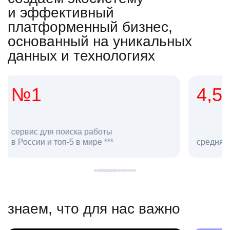
и эффективный
платформенный бизнес,
основанный на уникальных
данных и технологиях
4,5
20
сотруд
средняя оценка hh.ru как работодателя **
в hh.ru
знаем, что для нас важно