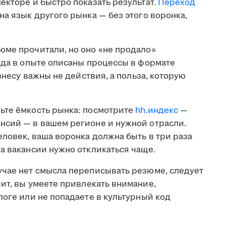
екторе и быстро показать результат.
Переход
на язык другого рынка — без этого воронка,
юме прочитали, но оно «не продало»
гда в опыте описаны процессы в формате
изнесу важны не действия, а польза, которую
те ёмкость рынка: посмотрите
hh.индекс
—
нсий — в вашем регионе и нужной отрасли.
еловек, ваша воронка должна быть в три раза
а вакансии нужно откликаться чаще.
учае нет смысла переписывать резюме, следует
чит, вы умеете привлекать внимание,
логе или не попадаете в культурный код