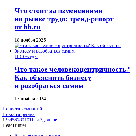
Что стоит за изменениями
на рынке труда: тренд-репорт
от hh.ru
18 ноября 2025
HR-беседы
Что такое человеко­центричность?
Как объяснить бизнесу
и разобраться самим
13 ноября 2024
Новости компаний
Новости рынка
1
2
3
4
5
6
7
8
9
10
11
...
47
дальше
HeadHunter
Размещение вакансий