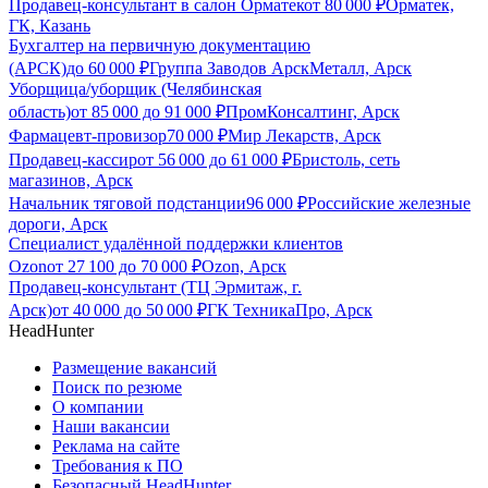
Продавец-консультант в салон Орматек
от
80 000
₽
Орматек,
ГК, Казань
Бухгалтер на первичную документацию
(АРСК)
до
60 000
₽
Группа Заводов АрскМеталл, Арск
Уборщица/уборщик (Челябинская
область)
от
85 000
до
91 000
₽
ПромКонсалтинг, Арск
Фармацевт-провизор
70 000
₽
Мир Лекарств, Арск
Продавец-кассир
от
56 000
до
61 000
₽
Бристоль, сеть
магазинов, Арск
Начальник тяговой подстанции
96 000
₽
Российские железные
дороги, Арск
Специалист удалённой поддержки клиентов
Ozon
от
27 100
до
70 000
₽
Ozon, Арск
Продавец-консультант (ТЦ Эрмитаж, г.
Арск)
от
40 000
до
50 000
₽
ГК ТехникаПро, Арск
HeadHunter
Размещение вакансий
Поиск по резюме
О компании
Наши вакансии
Реклама на сайте
Требования к ПО
Безопасный HeadHunter