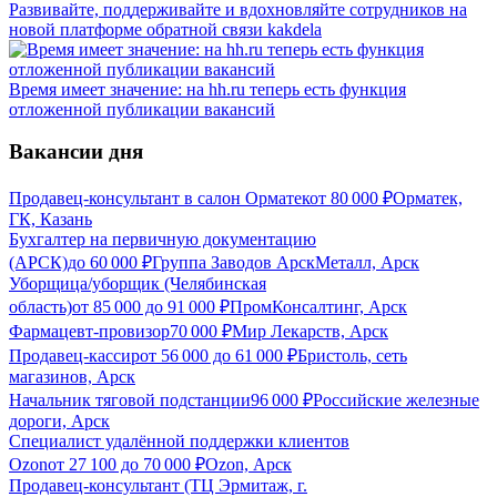
Развивайте, поддерживайте и вдохновляйте сотрудников на
новой платформе обратной связи kakdela
Время имеет значение: на hh.ru теперь есть функция
отложенной публикации вакансий
Вакансии дня
Продавец-консультант в салон Орматек
от
80 000
₽
Орматек,
ГК, Казань
Бухгалтер на первичную документацию
(АРСК)
до
60 000
₽
Группа Заводов АрскМеталл, Арск
Уборщица/уборщик (Челябинская
область)
от
85 000
до
91 000
₽
ПромКонсалтинг, Арск
Фармацевт-провизор
70 000
₽
Мир Лекарств, Арск
Продавец-кассир
от
56 000
до
61 000
₽
Бристоль, сеть
магазинов, Арск
Начальник тяговой подстанции
96 000
₽
Российские железные
дороги, Арск
Специалист удалённой поддержки клиентов
Ozon
от
27 100
до
70 000
₽
Ozon, Арск
Продавец-консультант (ТЦ Эрмитаж, г.