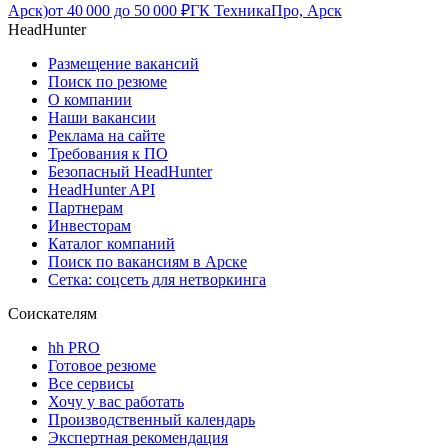
Арск)
от
40 000
до
50 000
₽
ГК ТехникаПро, Арск
HeadHunter
Размещение вакансий
Поиск по резюме
О компании
Наши вакансии
Реклама на сайте
Требования к ПО
Безопасный HeadHunter
HeadHunter API
Партнерам
Инвесторам
Каталог компаний
Поиск по вакансиям в Арске
Сетка: соцсеть для нетворкинга
Соискателям
hh PRO
Готовое резюме
Все сервисы
Хочу у вас работать
Производственный календарь
Экспертная рекомендация